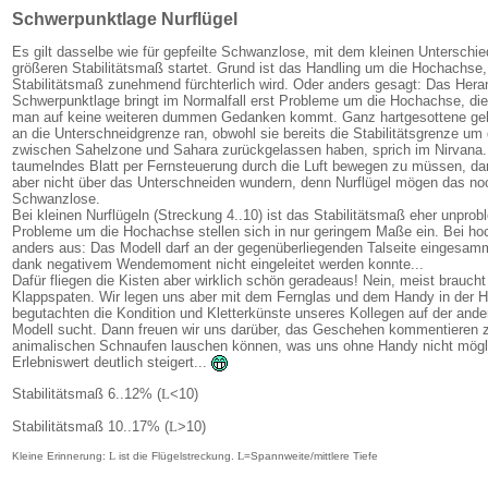
Schwerpunktlage
Nurflügel
Es gilt dasselbe wie für gepfeilte Schwanzlose, mit dem kleinen Unterschi
größeren Stabilitätsmaß startet. Grund ist das Handling um die Hochachs
Stabilitätsmaß zunehmend fürchterlich wird. Oder anders gesagt: Das Heran
Schwerpunktlage bringt im Normalfall erst Probleme um die Hochachse, die
man auf keine weiteren dummen Gedanken kommt. Ganz hartgesottene gehe
an die Unterschneidgrenze ran, obwohl sie bereits die Stabilitätsgrenze u
zwischen Sahelzone und Sahara zurückgelassen haben, sprich im Nirvana. Bi
taumelndes Blatt per Fernsteuerung durch die Luft bewegen zu müssen, darf
aber nicht über das Unterschneiden wundern, denn Nurflügel mögen das noc
Schwanzlose.
Bei kleinen Nurflügeln (Streckung 4..10) ist das Stabilitätsmaß eher unprob
Probleme um die Hochachse stellen sich in nur geringem Maße ein. Bei ho
anders aus: Das Modell darf an der gegenüberliegenden Talseite eingesamm
dank negativem Wendemoment nicht eingeleitet werden konnte...
Dafür fliegen die Kisten aber wirklich schön geradeaus! Nein, meist brauch
Klappspaten. Wir legen uns aber mit dem Fernglas und dem Handy in der H
begutachten die Kondition und Kletterkünste unseres Kollegen auf der ander
Modell sucht. Dann freuen wir uns darüber, das Geschehen kommentieren 
animalischen Schnaufen lauschen können, was uns ohne Handy nicht mögl
Erlebniswert deutlich steigert...
Stabilitätsmaß 6..12% (
L
<10)
Stabilitätsmaß 10..17% (
L
>10)
Kleine Erinnerung:
L
ist die Flügelstreckung.
L
=Spannweite/mittlere Tiefe