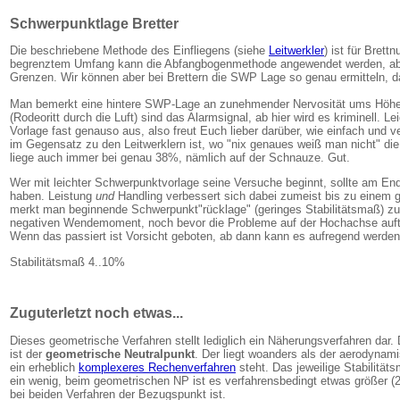
Schwerpunktlage Bretter
Die beschriebene Methode des Einfliegens (siehe
Leitwerkler
) ist für Brettn
begrenztem Umfang kann die Abfangbogenmethode angewendet werden, aber
Grenzen. Wir können aber bei Brettern die SWP Lage so genau ermitteln, da
Man bemerkt eine hintere SWP-Lage an zunehmender Nervosität ums Höhen
(Rodeoritt durch die Luft) sind das Alarmsignal, ab hier wird es kriminell. Le
Vorlage fast genauso aus, also freut Euch lieber darüber, wie einfach und
im Gegensatz zu den Leitwerklern ist, wo "nix genaues weiß man nicht" die b
liege auch immer bei genau 38%, nämlich auf der Schnauze. Gut.
Wer mit leichter Schwerpunktvorlage seine Versuche beginnt, sollte am En
haben. Leistung
und
Handling verbessert sich dabei zumeist bis zu einem g
merkt man beginnende Schwerpunkt"rücklage" (geringes Stabilitätsmaß) z
negativen Wendemoment, noch bevor die Probleme auf der Hochachse auft
Wenn das passiert ist Vorsicht geboten, ab dann kann es aufregend werden
Stabilitätsmaß 4..10%
Zuguterletzt noch etwas...
Dieses geometrische Verfahren stellt lediglich ein Näherungsverfahren dar. D
ist der
geometrische Neutralpunkt
. Der liegt woanders als der aerodynami
ein erheblich
komplexeres Rechenverfahren
steht. Das jeweilige Stabilität
ein wenig, beim geometrischen NP ist es verfahrensbedingt etwas größer (2
bei beiden Verfahren der Bezugspunkt ist.