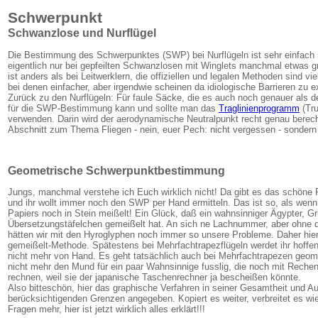
Schwerpunkt
Schwanzlose und Nurflügel
Die Bestimmung des Schwerpunktes (SWP) bei Nurflügeln ist sehr einfach
eigentlich nur bei gepfeilten Schwanzlosen mit Winglets manchmal etwas 
ist anders als bei Leitwerklern, die offiziellen und legalen Methoden sind vi
bei denen einfacher, aber irgendwie scheinen da idiologische Barrieren zu ex
Zurück zu den Nurflügeln: Für faule Säcke, die es auch noch genauer als d
für die SWP-Bestimmung kann und sollte man das
Traglinienprogramm
(Tru
verwenden. Darin wird der aerodynamische Neutralpunkt recht genau berech
Abschnitt zum Thema Fliegen - nein, euer Pech: nicht vergessen - sondern
Geometrische Schwerpunktbestimmung
Jungs, manchmal verstehe ich Euch wirklich nicht! Da gibt es das schöne
und ihr wollt immer noch den SWP per Hand ermitteln. Das ist so, als wen
Papiers noch in Stein meißelt! Ein Glück, daß ein wahnsinniger Ägypter, G
Übersetzungstäfelchen gemeißelt hat. An sich ne Lachnummer, aber ohne 
hätten wir mit den Hyroglyphen noch immer so unsere Probleme. Daher hier
gemeißelt-Methode. Spätestens bei Mehrfachtrapezflügeln werdet ihr hoffen
nicht mehr von Hand. Es geht tatsächlich auch bei Mehrfachtrapezen geomet
nicht mehr den Mund für ein paar Wahnsinnige fusslig, die noch mit Reche
rechnen, weil sie der japanische Taschenrechner ja bescheißen könnte.
Also bitteschön, hier das graphische Verfahren in seiner Gesamtheit und Au
berücksichtigenden Grenzen angegeben. Kopiert es weiter, verbreitet es wie i
Fragen mehr, hier ist jetzt wirklich alles erklärt!!!