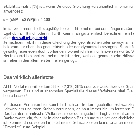
Stabilitätsmaß
s
[%] ist, wenn Du diese Gleichung versehentlich in einer ru
anwendest:
s
= (xNP - xSWP)/l
m
* 100
l
m
ist wie immer die Bezugsflügeltiefe... Bitte nehmt bei den Längenmaßen d
Egal ob m, , ft inch oder nm! xNP kann man ganz einfach berechnen, ein h
aber
das will ich gar nicht
.
Je nachdem, ob ihr in diese Gleichung den geomtrischen oder aerodynamis
bekommt ihr eben das geometrisch oder aerodynamisch bezogene Stabilität
gewaltig, aber eben doch vorhanden, worauf ich hier nur hinweisen wollte
Neutralpunkt bekannt ist, nehmt ihr bitte den, weil das geometrische Hilfs
ist, aber in den allermeisten Fällen genügt.
Das wirklich allerletzte
ALLE Verfahren mit festem 33%, 42,3%, 38% oder wasweißichwieviel Spann
vergessen. Das sind ausnahmslos Spezialfälle dieses Verfahrens hier! Glaub
heute besser!
Mit diesem Verfahren hier könnt ihr Euch an Brettern, gepfeilten Schwanzlos
Leitwerklern und toten Krähen versuchen, es haut immer hin, im letzteren 
Das hat der himmlische Wolkenschieber so hingedreht. Legt vielleicht am 
Dankesworte ein, falls ihr in einer näheren Beziehung zu einer der kirchliche
ich komme da so selten hin, seit meine Schwanzlosen keine Unarten mehr e
"Propeller" zum Beispiel...