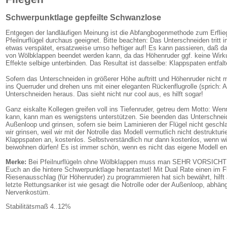
Schwerpunktlage gepfeilte Schwanzlose
Entgegen der landläufigen Meinung ist die Abfangbogenmethode zum Erfli
Pfeilnurflügel durchaus geeignet. Bitte beachten: Das Unterschneiden tritt i
etwas verspätet, ersatzweise umso heftiger auf! Es kann passieren, daß 
von Wölbklappen beendet werden kann, da das Höhenruder ggf. keine Wirk
Effekte selbige unterbinden. Das Resultat ist dasselbe: Klappspaten entfa
Sofern das Unterschneiden in größerer Höhe auftritt und Höhenruder nicht me
ins Querruder und drehen uns mit einer eleganten Rückenflugrolle (sprich
Unterschneiden heraus. Das sieht nicht nur cool aus, es hilft sogar!
Ganz eiskalte Kollegen greifen voll ins Tiefenruder, getreu dem Motto: We
kann, kann man es wenigstens unterstützen. Sie beenden das Unterschneid
Außenloop und grinsen, sofern sie beim Laminieren der Flügel nicht geschl
wir grinsen, weil wir mit der Notrolle das Modell vermutlich nicht destruktur
Klappspaten an, kostenlos. Selbstverständlich nur dann kostenlos, wenn wi
beiwohnen dürfen! Es ist immer schön, wenn es nicht das eigene Modell er
Merke:
Bei Pfeilnurflügeln ohne Wölbklappen muss man SEHR VORSICHTI
Euch an die hintere Schwerpunktlage herantastet! Mit Dual Rate einen im 
Riesenausschlag (für Höhenruder) zu programmieren hat sich bewährt, hilft
letzte Rettungsanker ist wie gesagt die Notrolle oder der Außenloop, abhän
Nervenkostüm.
Stabilitätsmaß 4..12%