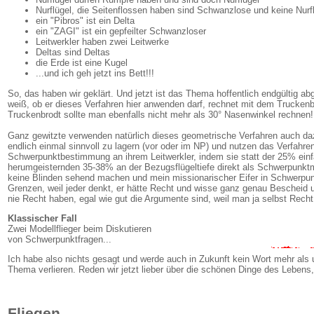
Nurflügel, die Seitenflossen haben sind Schwanzlose und keine Nurf
ein "Pibros" ist ein Delta
ein "ZAGI" ist ein gepfeilter Schwanzloser
Leitwerkler haben zwei Leitwerke
Deltas sind Deltas
die Erde ist eine Kugel
...und ich geh jetzt ins Bett!!!
So, das haben wir geklärt. Und jetzt ist das Thema hoffentlich endgültig abg
weiß, ob er dieses Verfahren hier anwenden darf, rechnet mit dem Trucken
Truckenbrodt sollte man ebenfalls nicht mehr als 30° Nasenwinkel rechnen!
Ganz gewitzte verwenden natürlich dieses geometrische Verfahren auch daz
endlich einmal sinnvoll zu lagern (vor oder im NP) und nutzen das Verfahre
Schwerpunktbestimmung an ihrem Leitwerkler, indem sie statt der 25% einf
herumgeisternden 35-38% an der Bezugsflügeltiefe direkt als Schwerpunktm
keine Blinden sehend machen und mein missionarischer Eifer in Schwerpunk
Grenzen, weil jeder denkt, er hätte Recht und wisse ganz genau Bescheid 
nie Recht haben, egal wie gut die Argumente sind, weil man ja selbst Recht 
Klassischer Fall
Zwei Modellflieger beim Diskutieren
von Schwerpunktfragen...
Ich habe also nichts gesagt und werde auch in Zukunft kein Wort mehr als
Thema verlieren. Reden wir jetzt lieber über die schönen Dinge des Lebens,
Fliegen