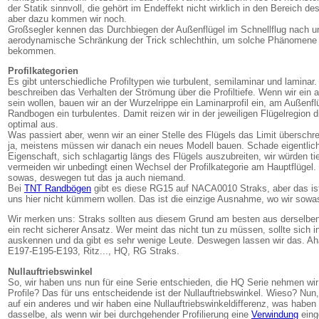
der Statik sinnvoll, die gehört im Endeffekt nicht wirklich in den Bereich
aber dazu kommen wir noch.
Großsegler kennen das Durchbiegen der Außenflügel im Schnellflug nach unt
aerodynamische Schränkung der Trick schlechthin, um solche Phänomene si
bekommen.
Profilkategorien
Es gibt unterschiedliche Profiltypen wie turbulent, semilaminar und lamina
beschreiben das Verhalten der Strömung über die Profiltiefe. Wenn wir ein
sein wollen, bauen wir an der Wurzelrippe ein Laminarprofil ein, am Außenf
Randbogen ein turbulentes. Damit reizen wir in der jeweiligen Flügelregion
optimal aus.
Was passiert aber, wenn wir an einer Stelle des Flügels das Limit überschr
ja, meistens müssen wir danach ein neues Modell bauen. Schade eigentlic
Eigenschaft, sich schlagartig längs des Flügels auszubreiten, wir würden 
vermeiden wir unbedingt einen Wechsel der Profilkategorie am Hauptflüge
sowas, deswegen tut das ja auch niemand.
Bei
TNT Randbögen
gibt es diese RG15 auf NACA0010 Straks, aber das is
uns hier nicht kümmern wollen. Das ist die einzige Ausnahme, wo wir sowas
Wir merken uns: Straks sollten aus diesem Grund am besten aus derselben 
ein recht sicherer Ansatz. Wer meint das nicht tun zu müssen, sollte sich
auskennen und da gibt es sehr wenige Leute. Deswegen lassen wir das. Aha!
E197-E195-E193, Ritz..., HQ, RG Straks.
Nullauftriebswinkel
So, wir haben uns nun für eine Serie entschieden, die HQ Serie nehmen wir
Profile? Das für uns entscheidende ist der Nullauftriebswinkel. Wieso? Nun
auf ein anderes und wir haben eine Nullauftriebswinkeldifferenz, was haben
dasselbe, als wenn wir bei durchgehender Profilierung eine
Verwindung
eing