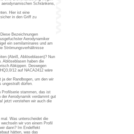
 des aerodynamischen Schränkens,
en. Hier ist eine
cher in den Griff zu
r. Diese Bezeichnungen
 ausgefuchster Aerodynamiker
lügel ein semilaminares und am
 die Strömungsverhältnisse
eiten (Abriß, Ablöseblasen)? Nun
h. Ablöseblasen haben die
tierisch Abkippen. Deswegen
l. HQ3,0/12 auf NACA2412 wäre
t ja der Randbogen, um den wir
 ungestraft dürfen.
Profilserie stammen, das ist
 in der Aerodynamik verdammt gut
 jetzt verstehen wir auch die
 mal. Was unterscheidet die
, wechseln wir von einem Profil
 wir dann? Im Endeffekt
ebaut hätten, was das