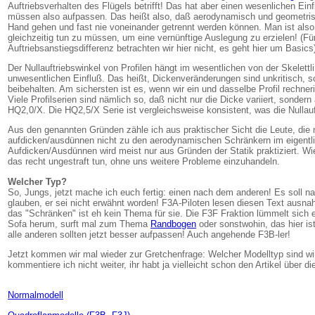
Auftriebsverhalten des Flügels betrifft! Das hat aber einen wesenlichen Ein
müssen also aufpassen. Das heißt also, daß aerodynamisch und geometris
Hand gehen und fast nie voneinander getrennt werden können. Man ist als
gleichzeitig tun zu müssen, um eine vernünftige Auslegung zu erzielen! (Fü
Auftriebsanstiegsdifferenz betrachten wir hier nicht, es geht hier um Basics
Der Nullauftriebswinkel von Profilen hängt im wesentlichen von der Skelettli
unwesentlichen Einfluß. Das heißt, Dickenveränderungen sind unkritisch, so
beibehalten. Am sichersten ist es, wenn wir ein und dasselbe Profil rechne
Viele Profilserien sind nämlich so, daß nicht nur die Dicke variiert, sondern
HQ2,0/X. Die HQ2,5/X Serie ist vergleichsweise konsistent, was die Nullauftr
Aus den genannten Gründen zähle ich aus praktischer Sicht die Leute, die nu
aufdicken/ausdünnen nicht zu den aerodynamischen Schränkern im eigentl
Aufdicken/Ausdünnen wird meist nur aus Gründen der Statik praktiziert. Wi
das recht ungestraft tun, ohne uns weitere Probleme einzuhandeln.
Welcher Typ?
So, Jungs, jetzt mache ich euch fertig: einen nach dem anderen! Es soll 
glauben, er sei nicht erwähnt worden! F3A-Piloten lesen diesen Text ausn
das "Schränken" ist eh kein Thema für sie. Die F3F Fraktion lümmelt sich 
Sofa herum, surft mal zum Thema
Randbogen
oder sonstwohin, das hier is
alle anderen sollten jetzt besser aufpassen! Auch angehende F3B-ler!
Jetzt kommen wir mal wieder zur Gretchenfrage: Welcher Modelltyp sind wi
kommentiere ich nicht weiter, ihr habt ja vielleicht schon den Artikel über d
Normalmodell