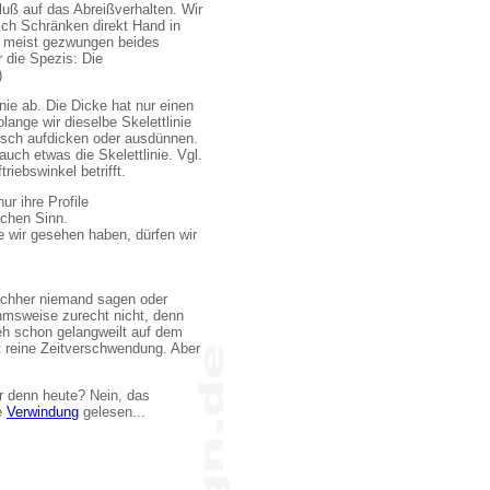
fluß auf das Abreißverhalten. Wir
ch Schränken direkt Hand in
o meist gezwungen beides
r die Spezis: Die
)
nie ab. Die Dicke hat nur einen
lange wir dieselbe Skelettlinie
risch aufdicken oder ausdünnen.
 auch etwas die Skelettlinie. Vgl.
iebswinkel betrifft.
r ihre Profile
ichen Sinn.
e wir gesehen haben, dürfen wir
nachher niemand sagen oder
ahmsweise zurecht nicht, denn
eh schon gelangweilt auf dem
t reine Zeitverschwendung. Aber
r denn heute? Nein, das
ie
Verwindung
gelesen...