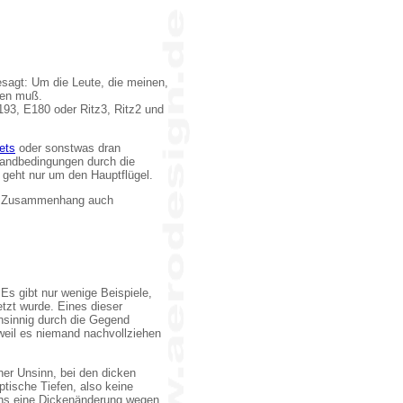
esagt: Um die Leute, die meinen,
ben muß.
193, E180 oder Ritz3, Ritz2 und
ets
oder sonstwas dran
n Randbedingungen durch die
 geht nur um den Hauptflügel.
em Zusammenhang auch
s gibt nur wenige Beispiele,
etzt wurde. Eines dieser
unsinnig durch die Gegend
weil es niemand nachvollziehen
er Unsinn, bei den dicken
ptische Tiefen, also keine
tens eine Dickenänderung wegen