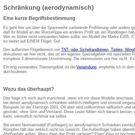
Schränkung (aerodynamisch)
Eine kurze Begriffsbestimmung
Es geht hier um über die Spannweite variierende Profilierung oder anders g
daß ihr Modell an der Wurzelrippe ein anderes Profil als am Randbogen ha
Wer es bisher nicht verstanden haben sollte: ein Modell der Marke E205, E
so weiter auf EINEM Flügel. Gut.
Den äußersten Flügelbereich mit
TNT- oder Sichelrandbögen, Tiplets, Wingl
diskutieren wir hier nicht, das ist ein eigenes Spezialgebiet mit spezielle
komplexe 3 dimensionale Umströmung. Die interessieren uns hier nicht. Es
Ein eng verwandtes Themengebiet ist die
Verwindung
, empfehle ich in d
durchzulesen.
Wozu das überhaupt?
Das frage ich mich auch manchmal, wenn ich mir diese Modelle anschaue. E
bei denen aerodynamisch schränken wirklich intelligent und sinnvoll einges
Beispiele ist der Flamingo 2001. Oft aber wird vollkommen willkürlich und 
gestrakt, ohne Sinn und Verstand. Diese Leute fühlen sich danach besser, 
kann, vermutlich nichtmal sie selbst.
Bei einem Normalmodell (Funfliegen) ist aerodynamisch Schränken ziemlich
Rümpfen fällt das wirklich nicht ins Gewicht. Die Außenflügel haben überelli
Abrißgefahr außen. Wozu dann das Profil variieren? Eben! Also ist höchs