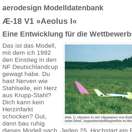
aerodesign Modelldatenbank
Æ-18 V1 »Aeolus I«
Eine Entwicklung für die Wettbewer
Das ist das Modell,
mit dem ich 1992
den Einstieg in den
NF Deutschlandcup
gewagt habe. Du
hast Nerven wie
Stahlseile, ein Herz
aus Krupp-Stahl?
Dich kann kein
Herzinfarkt
schocken? Gut,
Abb. 1: »Aeolus 1« mit »Spariane« von Ec
beim DAeC Jugendmodellflugtreffen in Hir
dann bau ruhig
dieses Modell nach. Jeden 25. Hochstart ein P