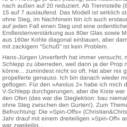
nach außen auf 20 reduziert. Ab Trennstelle 
15 auf 7 auslaufend. Das Modell ist wirklich st
ohne Steg, im Nachhinein bin ich auch erstau
auf jeden Fall einen Steg und eine ordentliche
Endleistenverstärkung aus 80er Glas sowie M
aus 160er Kohle diagonal einbauen, aber dama
mit zackigem "Schuß" ist kein Problem.
Hans-Jürgen Unverferth hat immer versucht, 
Schlepp zu überreden, weil dann ja der Prop 
könne... zumindest nicht so oft. Hat aber nix g
propellerte genauso. Ich bin danach wieder m
geflogen. Für den »Aeolus 2« habe ich mich 
V-Schlepp durchgerungen, aber die Kiste war 
den Ofen (das war die Steglektion: bau niema
ohne Steg zwischen den Gurten!). Zum Thema
Befruchtung: Die »Spin-Offs« (Christian&Christ
Jahr drauf mit einem dreiteiligen »Spin-Off« 
war zweiteilig...