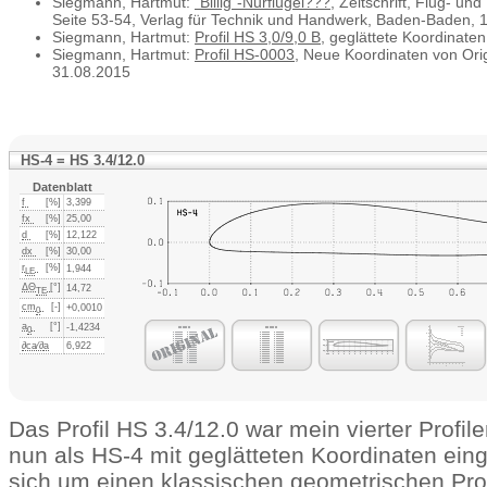
Siegmann, Hartmut:
"Billig"-Nurflügel???
, Zeitschrift, Flug- un
Seite 53-54, Verlag für Technik und Handwerk, Baden-Baden, 
Siegmann, Hartmut:
Profil HS 3,0/9,0 B
, geglättete Koordinaten
Siegmann, Hartmut:
Profil HS-0003
, Neue Koordinaten von Ori
31.08.2015
HS-4 = HS 3.4/12.0
Datenblatt
f
[%]
3,399
fx
[%]
25,00
d
[%]
12,122
dx
[%]
30,00
r
[%]
1,944
LE
ΔΘ
[°]
14,72
TE
cm
[-]
+0,0010
0
a
[°]
-1,4234
0
∂ca⁄∂
a
6,922
Das Profil HS 3.4/12.0 war mein vierter Profile
nun als HS-4 mit geglätteten Koordinaten eing
sich um einen klassischen geometrischen Prof