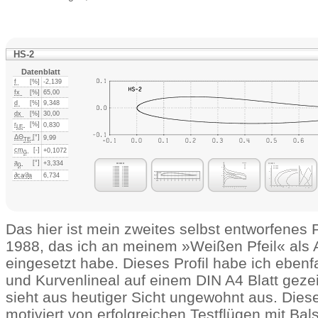
HS-2
Datenblatt
f
[%]
-2,139
fx
[%]
65,00
d
[%]
9,348
dx
[%]
30,00
r
[%]
0,830
LE
ΔΘ
[°]
9,99
TE
cm
[-]
+0,1072
0
a
[°]
+3,334
0
∂ca⁄∂
a
6,734
Das hier ist mein zweites selbst entworfenes 
1988, das ich an meinem »Weißen Pfeil« als 
eingesetzt habe. Dieses Profil habe ich ebenf
und Kurvenlineal auf einem DIN A4 Blatt geze
sieht aus heutiger Sicht ungewohnt aus. Diese
motiviert von erfolgreichen Testflügen mit Bals