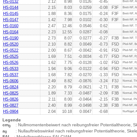
HS-0132
2.12
8.98
0.0126
-0.45
Brett-NF, A
HS-0144
2.15
8.03
0.0259
-0.08
F3F
Brett-NF, A
HS-0145
1.88
8.36
0.0175
-0.24
F3F
Brett-NF, A
HS-0147
1.42
7.98
0.0102
-0.30
F3F
Brett-NF, H
HS-0160
2.47
12.46
0.0546
0.62
Brett-NF, 
HS-0164
2.23
12.55
0.0287
-0.08
Brett-NF, A
HS-0190
2.73
8.07
0.0277
-0.27
F3B
Brett-NF, T
HS-0520
2.10
8.82
0.0049
-0.73
F5D
Pfeil-NF, B
HS-0522
2.00
8.67
-0.0042
-0.91
F5D
Pfeil-NF, P
HS-0525
1.69
7.51
-0.0034
-0.77
F5D
Pfeil-NF, P
HS-0526
1.62
7.75
-0.0128
-1.02
F5D
Pfeil-NF, P
HS-0533
1.94
9.06
-0.0122
-0.94
F5D
Pfeil-NF, N
HS-0537
1.68
7.82
-0.0270
-1.33
F5D
Normal, Pfe
HS-0606
2.49
8.82
-0.0876
-3.24
F3J
Normal, Th
HS-0824
2.20
8.79
-0.0621
-2.71
F3B
Normal, Pfe
HS-0825
1.89
7.33
-0.0487
-2.09
F3B
Normal, Pfe
HS-0826
2.11
8.00
-0.0464
-2.15
F3B
Normal, Pfe
HS-0827
2.40
8.99
-0.0498
-2.38
F3B
Pfeil-NF, A
HS-0904
2.04
10.18
0.0047
-0.68
Nurflügel, 
Legende
cm
: Nullmomentenbeiwert nach reibungsfreier Potentialtheorie, Ske
0
a
: Nullauftriebswinkel nach reibungsfreier Potentialtheorie, Skele
0
FAI
: Modellsportklasse FAI-CIAM