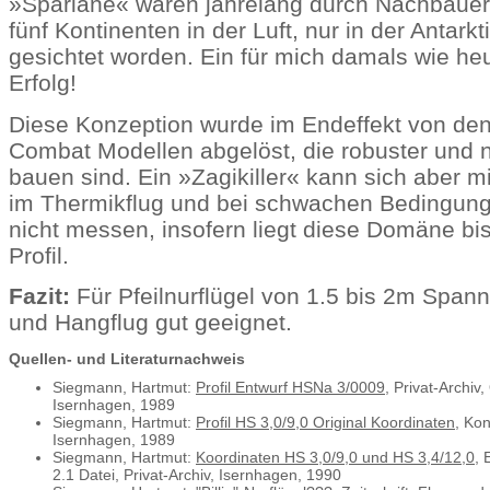
»Spariane« waren jahrelang durch Nachbauer w
fünf Kontinenten in der Luft, nur in der Antarkt
gesichtet worden. Ein für mich damals wie he
Erfolg!
Diese Konzeption wurde im Endeffekt von de
Combat Modellen abgelöst, die robuster und 
bauen sind. Ein »Zagikiller« kann sich aber m
im Thermikflug und bei schwachen Bedingun
nicht messen, insofern liegt diese Domäne bi
Profil.
Fazit:
Für Pfeilnurflügel von 1.5 bis 2m Span
und Hangflug gut geeignet.
Quellen- und Literaturnachweis
Siegmann, Hartmut:
Profil Entwurf HSNa 3/0009
, Privat-Archiv,
Isernhagen, 1989
Siegmann, Hartmut:
Profil HS 3,0/9,0 Original Koordinaten
, Kon
Isernhagen, 1989
Siegmann, Hartmut:
Koordinaten HS 3,0/9,0 und HS 3,4/12,0
, 
2.1 Datei, Privat-Archiv, Isernhagen, 1990