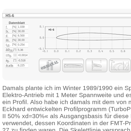
HS-6
Datenblatt
f
[%]
1,039
fx
[%]
30,00
d
[%]
6,500
dx
[%]
30,00
r
[%]
0,254
LE
ΔΘ
[°]
5,36
TE
cm
[-]
+0,0014
0
a
[°]
-0,518
0
∂ca⁄∂
a
6,225
Damals plante ich im Winter 1989/1990 ein Sp
Elektro-Antrieb mit 1 Meter Spannweite und e
ein Profil. Also habe ich damals mit dem von
Eckhard entwickelten Profilprogramm (TurboP
II 50% xd=30%« als Ausgangsbasis für diese P
verwendet, dessen Koordinaten in der FMT-Pr
27 zu finden waren. Die Skelettlinie versprach