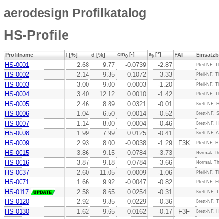
aerodesign Profilkatalog
HS-Profile
cm
[-]
a
[°]
Profilname
f [%]
d [%]
FAI
Einsatzb
0
0
HS-0001
2.68
9.77
-0.0739
-2.87
Pfeil-NF, T
HS-0002
-2.14
9.35
0.1072
3.33
Pfeil-NF, T
HS-0003
3.00
9.00
-0.0003
-1.20
Pfeil-NF, T
HS-0004
3.40
12.12
0.0010
-1.42
Pfeil-NF, T
HS-0005
2.46
8.89
0.0321
-0.01
Brett-NF, H
HS-0006
1.04
6.50
0.0014
-0.52
Brett-NF, 
HS-0007
1.14
8.00
0.0004
-0.46
Brett-NF, 
HS-0008
1.99
7.99
0.0125
-0.41
Brett-NF, A
HS-0009
2.93
8.00
-0.0038
-1.29
F3K
Pfeil-NF, H
HS-0015
3.86
9.15
-0.0784
-3.73
Normal, Th
HS-0016
3.87
9.18
-0.0784
-3.66
Normal, Th
HS-0037
2.60
11.05
-0.0009
-1.06
Pfeil-NF, T
HS-0071
1.66
9.92
-0.0047
-0.82
Pfeil-NF, E
HS-0117
2.58
8.65
0.0254
-0.31
Brett-NF, T
HS-0120
2.92
9.85
0.0229
-0.36
Brett-NF, T
HS-0130
1.62
9.65
0.0162
-0.17
F3F
Brett-NF, 