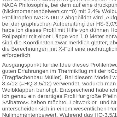
NACA Philosophie, bei dem auf eine druckpunk
(Nickmomentenbeiwert cm=0) mit 3.4% Wölbu
Profiltropfen NACA-0012 abgebildet wird. Auf
bei der graphischen Aufbereitung der HS-3.0/
habe ich dieses Profil mit Hilfe von dünnen Ho
Rollpapier mit einer Länge von 1.0 Meter ent
sind die Koordinaten zwar merklich glatter, a
die Berechnungen mit X-Foil eine nachträglic
erforderlich.
Ausgangspunkt für die Idee dieses Profilentwu
guten Erfahrungen im Thermikflug mit der »C
(Tragflächenbau Müller). Bei diesem Modell 
3.4/12 (=HQ-3.5/12) verwendet, wodurch man
Wölbklappen benötigt. Entsprechend habe ich
ich genau ein derartiges Profil für große Pfeil
»Albatros« haben möchte. Leitwerkler- und Nur
unterscheiden sich in einem wesentlichen Pu
Nullmomentenbeiwert. Während das HQ-3.5/1