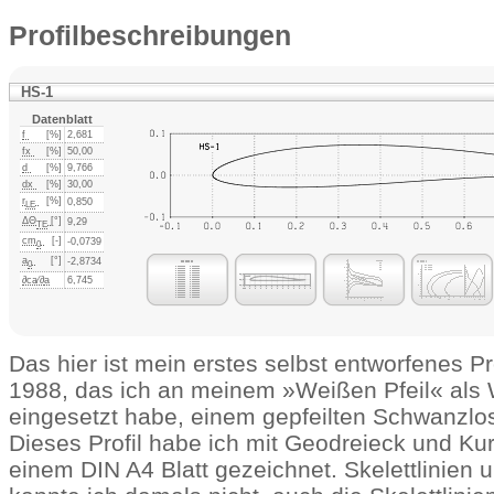
Profilbeschreibungen
HS-1
Datenblatt
f
[%]
2,681
fx
[%]
50,00
d
[%]
9,766
dx
[%]
30,00
r
[%]
0,850
LE
ΔΘ
[°]
9,29
TE
cm
[-]
-0,0739
0
a
[°]
-2,8734
0
∂ca⁄∂
a
6,745
Das hier ist mein erstes selbst entworfenes P
1988, das ich an meinem »Weißen Pfeil« als W
eingesetzt habe, einem gepfeilten Schwanzlos
Dieses Profil habe ich mit Geodreieck und Kur
einem DIN A4 Blatt gezeichnet. Skelettlinien u