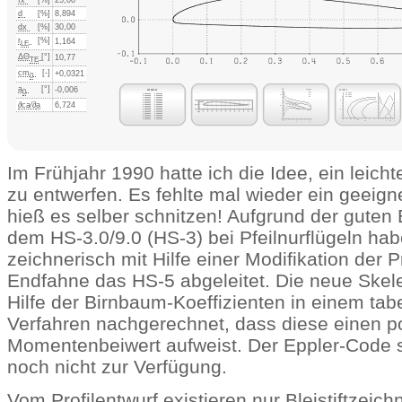
d
[%]
8,894
dx
[%]
30,00
r
[%]
1,164
LE
ΔΘ
[°]
10,77
TE
cm
[-]
+0,0321
0
a
[°]
-0,006
0
∂ca⁄∂
a
6,724
Im Frühjahr 1990 hatte ich die Idee, ein leicht
zu entwerfen. Es fehlte mal wieder ein geeigne
hieß es selber schnitzen! Aufgrund der guten
dem HS-3.0/9.0 (HS-3) bei Pfeilnurflügeln hab
zeichnerisch mit Hilfe einer Modifikation der P
Endfahne das HS-5 abgeleitet. Die neue Skelet
Hilfe der Birnbaum-Koeffizienten in einem tab
Verfahren nachgerechnet, dass diese einen po
Momentenbeiwert aufweist. Der Eppler-Code 
noch nicht zur Verfügung.
Vom Profilentwurf existieren nur Bleistiftzeic