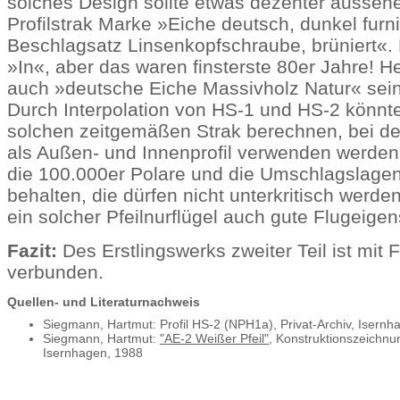
solches Design sollte etwas dezenter aussehe
Profilstrak Marke »Eiche deutsch, dunkel furni
Beschlagsatz Linsenkopfschraube, brüniert«. 
»In«, aber das waren finsterste 80er Jahre! H
auch »deutsche Eiche Massivholz Natur« sein
Durch Interpolation von HS-1 und HS-2 könnt
solchen zeitgemäßen Strak berechnen, bei d
als Außen- und Innenprofil verwenden werde
die 100.000er Polare und die Umschlagslage
behalten, die dürfen nicht unterkritisch werde
ein solcher Pfeilnurflügel auch gute Flugeigen
Fazit:
Des Erstlingswerks zweiter Teil ist mit
verbunden.
Quellen- und Literaturnachweis
Siegmann, Hartmut: Profil HS-2 (NPH1a), Privat-Archiv, Isernh
Siegmann, Hartmut:
"AE-2 Weißer Pfeil"
, Konstruktionszeichnun
Isernhagen, 1988