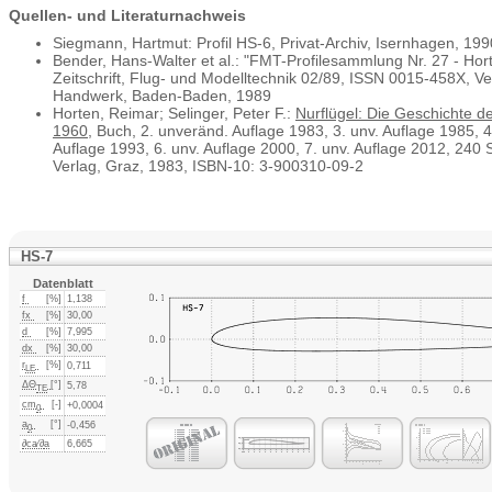
Quellen- und Literaturnachweis
Siegmann, Hartmut: Profil HS-6, Privat-Archiv, Isernhagen, 199
Bender, Hans-Walter et al.: "FMT-Profilesammlung Nr. 27 - Ho
Zeitschrift, Flug- und Modelltechnik 02/89,
ISSN 0015-458X, Ver
Handwerk, Baden-Baden, 1989
Horten, Reimar; Selinger, Peter F.:
Nurflügel: Die Geschichte d
1960
, Buch, 2. unveränd. Auflage 1983, 3. unv. Auflage 1985, 4
Auflage 1993, 6. unv. Auflage 2000, 7. unv. Auflage 2012, 240 
Verlag, Graz, 1983, ISBN-10: 3-900310-09-2
HS-7
Datenblatt
f
[%]
1,138
fx
[%]
30,00
d
[%]
7,995
dx
[%]
30,00
r
[%]
0,711
LE
ΔΘ
[°]
5,78
TE
cm
[-]
+0,0004
0
a
[°]
-0,456
0
∂ca⁄∂
a
6,665