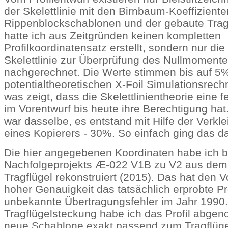
der Skelettlinie mit den Birnbaum-Koeffiziente
Rippenblockschablonen und der gebaute Trag
hatte ich aus Zeitgründen keinen kompletten
Profilkoordinatensatz erstellt, sondern nur di
Skelettlinie zur Überprüfung des Nullmoment
nachgerechnet. Die Werte stimmen bis auf 5
potentialtheoretischen X-Foil Simulationsrec
was zeigt, dass die Skelettlinientheorie eine 
im Vorentwurf bis heute ihre Berechtigung hat
war dasselbe, es entstand mit Hilfe der Verkl
eines Kopierers - 30%. So einfach ging das d
Die hier angegebenen Koordinaten habe ich
Nachfolgeprojekts Æ-022 V1B zu V2 aus dem
Tragflügel rekonstruiert (2015). Das hat den Vo
hoher Genauigkeit das tatsächlich erprobte Pro
unbekannte Übertragungsfehler im Jahr 1990
Tragflügelsteckung habe ich das Profil abge
neue Schablone exakt passend zum Tragflügel