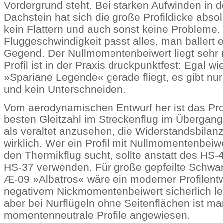
Vordergrund steht. Bei starken Aufwinden in 
Dachstein hat sich die große Profildicke absol
kein Flattern und auch sonst keine Probleme.
Fluggeschwindigkeit passt alles, man ballert 
Gegend. Der Nullmomentenbeiwert liegt sehr n
Profil ist in der Praxis druckpunktfest: Egal wi
»Spariane Legende« gerade fliegt, es gibt nu
und kein Unterschneiden.
Vom aerodynamischen Entwurf her ist das Profi
besten Gleitzahl im Streckenflug im Übergang
als veraltet anzusehen, die Widerstandsbilanz
wirklich. Wer ein Profil mit Nullmomentenbeiwe
den Thermikflug sucht, sollte anstatt des HS
HS-37 verwenden. Für große gepfeilte Schwa
Æ-09 »Albatros« wäre ein moderner Profilentwu
negativem Nickmomentenbeiwert sicherlich lei
aber bei Nurflügeln ohne Seitenflächen ist ma
momentenneutrale Profile angewiesen.