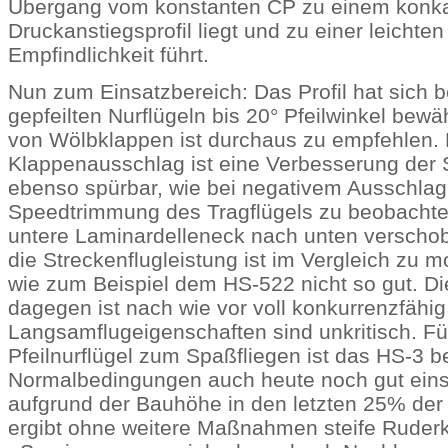
Übergang vom konstanten CP zu einem konk
Druckanstiegsprofil liegt und zu einer leichte
Empfindlichkeit führt.
Nun zum Einsatzbereich: Das Profil hat sich b
gepfeilten Nurflügeln bis 20° Pfeilwinkel bewä
von Wölbklappen ist durchaus zu empfehlen. 
Klappenausschlag ist eine Verbesserung der 
ebenso spürbar, wie bei negativem Ausschlag
Speedtrimmung des Tragflügels zu beobachten 
untere Laminardelleneck nach unten verschob
die Streckenflugleistung ist im Vergleich zu m
wie zum Beispiel dem HS-522 nicht so gut. Di
dagegen ist nach wie vor voll konkurrenzfähig
Langsamflugeigenschaften sind unkritisch. Fü
Pfeilnurflügel zum Spaßfliegen ist das HS-3 b
Normalbedingungen auch heute noch gut einse
aufgrund der Bauhöhe in den letzten 25% der P
ergibt ohne weitere Maßnahmen steife Ruderk