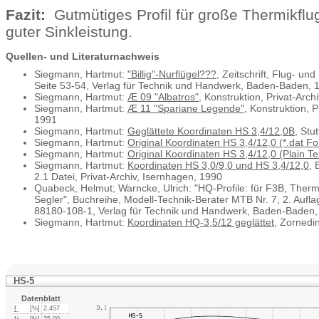
Fazit:
Gutmütiges Profil für große Thermikflug
guter Sinkleistung.
Quellen- und Literaturnachweis
Siegmann, Hartmut:
"Billig"-Nurflügel???
, Zeitschrift, Flug- un
Seite 53-54, Verlag für Technik und Handwerk, Baden-Baden, 
Siegmann, Hartmut:
Æ 09 "Albatros"
, Konstruktion, Privat-Arch
Siegmann, Hartmut:
Æ 11 "Spariane Legende"
, Konstruktion, P
1991
Siegmann, Hartmut:
Geglättete Koordinaten HS 3,4/12,0B
, Stu
Siegmann, Hartmut:
Original Koordinaten HS 3,4/12,0 (*.dat F
Siegmann, Hartmut:
Original Koordinaten HS 3,4/12,0 (Plain Te
Siegmann, Hartmut:
Koordinaten HS 3,0/9,0 und HS 3,4/12,0
, 
2.1 Datei, Privat-Archiv, Isernhagen, 1990
Quabeck, Helmut; Warncke, Ulrich: "HQ-Profile: für F3B, Therm
Segler", Buchreihe, Modell-Technik-Berater MTB Nr. 7, 2. Aufla
88180-108-1, Verlag für Technik und Handwerk, Baden-Baden,
Siegmann, Hartmut:
Koordinaten HQ-3,5/12 geglättet
, Zornedi
HS-5
Datenblatt
f
[%]
2,457
fx
[%]
25,00