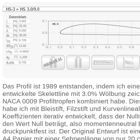
HS-3 = HS 3.0/9.0
Datenblatt
f
[%]
3,002
fx
[%]
25,00
d
[%]
9,000
dx
[%]
30,00
r
[%]
0,729
LE
ΔΘ
[°]
12,82
TE
cm
[-]
-0,0003
0
a
[°]
-1,205
0
∂ca⁄∂
a
6,743
Das Profil ist 1989 entstanden, indem ich ein
entwickelte Skelettline mit 3.0% Wölbung zei
NACA 0009 Profiltropfen kombiniert habe. Dies
habe ich mit Bleistift, Filzstift und Kurvenlin
Koeffizienten iterativ entwickelt, dass der N
den Wert Null beträgt, also momentenneutral 
druckpunktfest ist. Der Original Entwurf ist e
A4 Papier mit einer Sehnenlänge von nur 20 