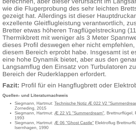
berechnen, aber dieser verursacht im Langsa
wie die Flugerprobung des sehr leichten Br
gezeigt hat. Allerdings ist dieser Hauptdrucka
exzellente Gleitflugleistung verantwortlich, z
Bretter etwas höheren Tragflügelstreckung (11
Thermikbrett mit weniger als 3 Meter Spannwe
dieses Profil deswegen eher nicht empfehlen, 
diesem Bereich erprobt habe. Insgesamt ist es 
eine hohe Dynamik bietet, aber aus den gen
Langsamflug den Einsatz von Turbulatoren z
Bereich der Ruderklappen erfordert.
Fazit:
Profil für ein Hangflugbrett oder Elektro
Quellen- und Literaturnachweis
Siegmann, Hartmut:
Technische Notiz Æ 022 V2 "Summerdrea
Zorneding, 2015
Siegmann, Hartmut:
Æ 22 V1 "Summerdream"
, Brettnurflügel,
1993
Siegmann, Hartmut:
Æ 06 "Ghost Castle"
Elektroflug Brettnurflü
Isernhagen, 1990