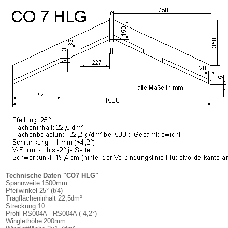
Technische Daten "CO7 HLG"
Spannweite 1500mm
Pfeilwinkel 25° (t/4)
Tragflächeninhalt 22,5dm²
Streckung 10
Profil RS004A - RS004A (-4,2°)
Winglethöhe 200mm