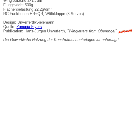
Wingletfläche 2x1,7dm²
Fluggewicht 500g
Flächenbelastung 22,2g/dm²
RC-Funktionen HR+QR, Wölbklappe (3 Servos)
Design: Unverferth/Sielemann
Quelle:
Zanonia-Flyers
Publikation: Hans-Jürgen Unverferth,
"Wingletters from Oberringel"
Die Gewerbliche Nutzung der Konstruktionsunterlagen ist untersagt!