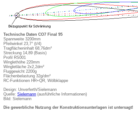
Technische Daten CO7 Final 95
Spannweite 3200mm
Pfeilwinkel 23,7° (t/4)
Tragflächeninhalt 68,76dm²
Streckung 14,89 (Basis)
Profil RS001
Winglethöhe 220mm
Wingletläche 2x2,2dm²
Fluggewicht 2200g
Flächenbelastung 32g/dm²
RC-Funktionen HR+QR, Wölbklappe
Design: Unverferth/Sielemann
Quelle:
Sielemann
(ausführliche Informationen)
Bild: Sielemann
Die gewerbliche Nutzung der Konstruktionsunterlagen ist untersagt!