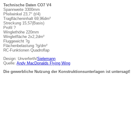
Technische Daten CO7 V4
Spannweite 3300mm
Pfeilwinkel 23,7° (t/4)
Tragflächeninhalt 69,96dm²
Streckung 15,57(Basis)
Profil ?
Winglethöhe 220mm
Wingletfläche 2x2,2dm²
Fluggewicht ?g
Flächenbelastung ?g/dm²
RC-Funktionen Quadroflap
Design: Unverferth/
Sielemann
Quelle:
Andy MacDonalds Flying Wing
Die gewerbliche Nutzung der Konstruktionsunterlagen ist untersagt!