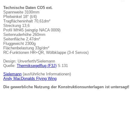
Technische Daten CO5 ext.
Spannweite 3100mm
Pfeilwinkel 18° (t/4)
Tragflächeninhalt 70,61dm²
Streckung 13,6
Profil MH45 (wingtip NACA 0009)
Seitenruderhöhe 260mm
Seitenfläche 2,47dm²
Fluggewicht 2300g
Flächenbelastung 33g/dm²
RC-Funktionen HR+QR, Wölbklappe (3-4 Servos)
Design: Unverferth/Sielemann
Quelle:
Thermiksegelflug (F3J)
S.131
Sielemann
(ausführliche Informationen)
Andy MacDonalds Flying Wing
Die gewerbliche Nutzung der Konstruktionsunterlagen ist untersagt!