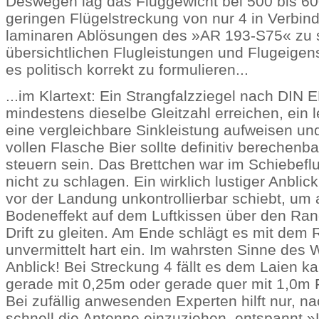
Deswegen lag das Fluggewicht bei 500 bis 60
geringen Flügelstreckung von nur 4 in Verbin
laminaren Ablösungen des »AR 193-S75« zu 
übersichtlichen Flugleistungen und Flugeigen
es politisch korrekt zu formulieren...
...im Klartext: Ein Strangfalzziegel nach DIN 
mindestens dieselbe Gleitzahl erreichen, ein 
eine vergleichbare Sinkleistung aufweisen und
vollen Flasche Bier sollte definitiv berechenba
steuern sein. Das Brettchen war im Schiebefl
nicht zu schlagen. Ein wirklich lustiger Anblic
vor der Landung unkontrollierbar schiebt, um
Bodeneffekt auf dem Luftkissen über den Ra
Drift zu gleiten. Am Ende schlägt es mit de
unvermittelt hart ein. Im wahrsten Sinne des 
Anblick! Bei Streckung 4 fällt es dem Laien 
gerade mit 0,25m oder gerade quer mit 1,0m Flü
Bei zufällig anwesenden Experten hilft nur, 
schnell die Antenne einzuziehen, entspannt 