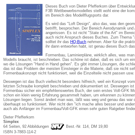
Dieses Buch von Dieter Pfefferkorn über Entwicklu
F3B Wettbewerbsmodelles stellt wohl eine der ko
im Bereich des Modellflugsports dar.
Es wird das "Loft Design", also das, was den geom
betrifft, besprochen. Der Bereich Aerodynamik und
angerissen. Es ist nicht "State of the Art" im Berei
auch nicht Anspruch dieses Buches. Zum Thema "
solltet ihr das
HQ-Buch
nehmen. Aber für die prak
ihr dann entworfen habt, ist genau dieses Buch das 
Formenbau, Laminierpläne, wirklich alles, was ma
Modells braucht, ist beschrieben. Das schöne ist dabei, daß es sich um ein
wo die Lösungen "Hand in Hand gehen". Es gibt immer Lösungen, die schl
das ist das Problem der meisten Einsteiger in die Materie, daß sie nicht s
Formenbaukonzept nicht funktioniert, weil die Einzelteile nicht passen usw.
Deswegen ist das Buch vielleicht besonders hilfreich, weil
ein
Konzept vom e
letzten Schraube komplett beschrieben und dokumentiert ist. Deswegen ist 
Formenbau sicher ein empfehlenswertes Buch, der sein erstes Voll-GFK Mode
schon ein klein wenig Erfahrung gesammelt haben, um erkennen zu können,
Lösungen liegen. Sonst ändert man was, läßt was weg und genau das war 
überhaupt so funktioniert. Wer nicht den "ich mache alles besser und anders"
auch als Anfänger im Formenbau/Voll-GFK einen sehr guten Ratgeber finde
Dieter Pfefferkorn
Simplex
64 Seiten, 92 Abbildungen
Best.-Nr. 114, DM 19,80
ISBN 3-7883-114-2