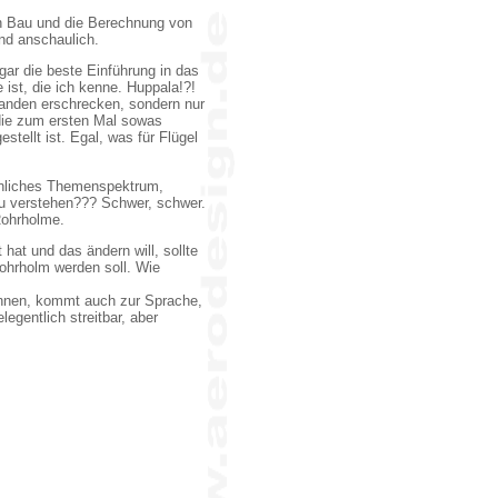
n Bau und die Berechnung von
und anschaulich.
gar die beste Einführung in das
 ist, die ich kenne. Huppala!?!
manden erschrecken, sondern nur
die zum ersten Mal sowas
stellt ist. Egal, was für Flügel
ähnliches Themenspektrum,
u verstehen??? Schwer, schwer.
Rohrholme.
 hat und das ändern will, sollte
Rohrholm werden soll. Wie
nnen, kommt auch zur Sprache,
egentlich streitbar, aber