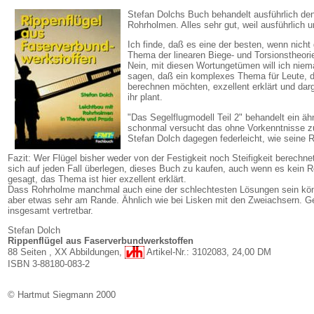
Stefan Dolchs Buch behandelt ausführlich de
Rohrholmen. Alles sehr gut, weil ausführlich 
Ich finde, daß es eine der besten, wenn nicht 
Thema der linearen Biege- und Torsionstheorie
Nein, mit diesen Wortungetümen will ich nie
sagen, daß ein komplexes Thema für Leute, 
berechnen möchten, exzellent erklärt und darge
ihr plant.
"Das Segelflugmodell Teil 2" behandelt ein 
schonmal versucht das ohne Vorkenntnisse z
Stefan Dolch dagegen federleicht, wie seine 
Fazit: Wer Flügel bisher weder von der Festigkeit noch Steifigkeit berechnet
sich auf jeden Fall überlegen, dieses Buch zu kaufen, auch wenn es kein 
gesagt, das Thema ist hier exzellent erklärt.
Dass Rohrholme manchmal auch eine der schlechtesten Lösungen sein kö
aber etwas sehr am Rande. Ähnlich wie bei Lisken mit den Zweiachsern. Gel
insgesamt vertretbar.
Stefan Dolch
Rippenflügel aus Faserverbundwerkstoffen
88 Seiten , XX Abbildungen,
Artikel-Nr.: 3102083, 24,00 DM
ISBN 3-88180-083-2
© Hartmut Siegmann 2000