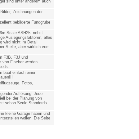
gel sind unter anderem auch
Bilder, Zeichnungen der
zellent bebilderte Fundgrube
 6m Scale ASH25, nebst
ige Auslegungsfaktoren, alles
g wird nicht im Detail
r Stelle, aber wirklich vom
on F3B, F3J und
la von Fischer werden
oods.
n baut einfach einen
auen!!!
lflugzeuge. Fotos,
.
agender Auflösung! Jede
ell bei der Planung von
ast schon Scale Standards
ine kleine Garage haben und
nterstellen wollen. Die Seite