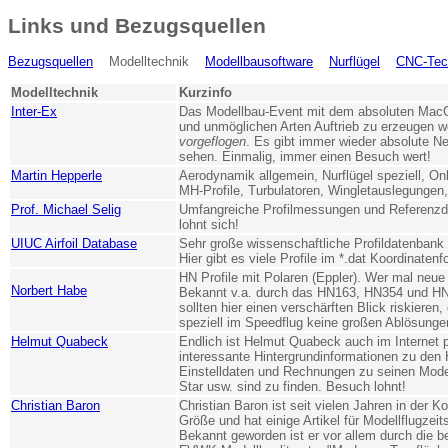
Links und Bezugsquellen
Bezugsquellen
Modelltechnik
Modellbausoftware
Nurflügel
CNC-Tec
Modelltechnik
Kurzinfo
Inter-Ex
Das Modellbau-Event mit dem absoluten MacG
und unmöglichen Arten Auftrieb zu erzeugen wer
vorgeflogen
. Es gibt immer wieder absolute Ne
sehen. Einmalig, immer einen Besuch wert!
Martin Hepperle
Aerodynamik allgemein, Nurflügel speziell, On
MH-Profile, Turbulatoren, Wingletauslegungen,
Prof. Michael Selig
Umfangreiche Profilmessungen und Referenzd
lohnt sich!
UIUC Airfoil Database
Sehr große wissenschaftliche Profildatenbank
Hier gibt es viele Profile im *.dat Koordinate
HN Profile mit Polaren (Eppler). Wer mal neue Pr
Norbert Habe
Bekannt v.a. durch das HN163, HN354 und HN
sollten hier einen verschärften Blick riskieren
speziell im Speedflug keine großen Ablösungen
Helmut Quabeck
Endlich ist Helmut Quabeck auch im Internet 
interessante Hintergrundinformationen zu den 
Einstelldaten und Rechnungen zu seinen Mode
Star usw. sind zu finden. Besuch lohnt!
Christian Baron
Christian Baron ist seit vielen Jahren in der 
Größe und hat einige Artikel für Modellflugzeit
Bekannt geworden ist er vor allem durch die 