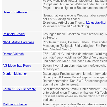
FVWK-Modellbauliteratur "Moderner Tragfläch
Rumpfbau". Auf seiner Website findet ihr u.a. 
Projekte und einige tolle Baudokumentationen!
Helmut Stettmaier
Helmut hat keine eigene Website, aber seine A
der
FMSG Alling
zu finden!
Exzellente Artikel zum Thema:
Längsstabilität
V-Leitwerk sowie RDS-Anlenkung.
Reinhold Stadler
Lösungen für die Glockenauftriebsverteilung.
zu Horten.
NASG Airfoil Database
Profile en masse, Polaren, Daten. Unter ande
Messungen (Selig) als Bild verfügbar! Ein Par
Aero Student Group)
Roman Vojtech
F3B, F3F, HLG und alles drumherum! Wird rege
auch die "euromodell inside" Story! Very inter
und daher ein MUSS für jeden F3X interessier
AG Modellbau Penig
Bekannt vor allem durch das sehr erfolgreich
"Freestyler"
Dietrich Meissner
Datenlogger Freaks werden hier mit Informatio
Birne qualmt! Dieser Datenlogger ist in enger
Rother entstanden. Das SWP-Berechnungsprogr
ebenfalls empfehlenswert.
Corsair BBS File-Archiv
Sehr umfassendes Archiv! Unter anderem Be
unterschiedlichen Themen enthalten. Für Tech
Fressen! Leider etwas unübersichtlich struktur
bedienen.
Matthieu Scherrer
Alles mögliche aus dem Bereich Aerodynamik 