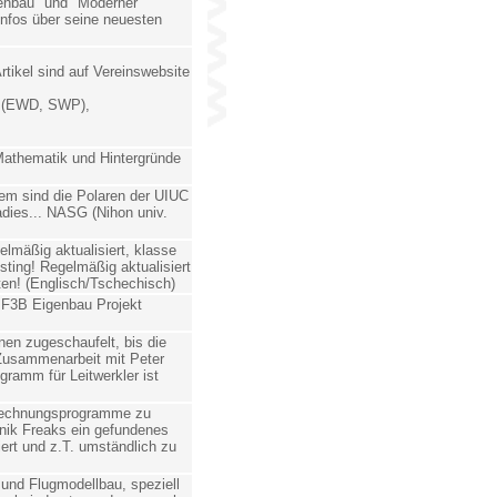
enbau" und "Moderner
Infos über seine neuesten
rtikel sind auf Vereinswebsite
(EWD, SWP),
 Mathematik und Hintergründe
rem sind die Polaren der UIUC
adies... NASG (Nihon univ.
lmäßig aktualisiert, klasse
esting! Regelmäßig aktualisiert
ten! (Englisch/Tschechisch)
e F3B Eigenbau Projekt
nen zugeschaufelt, bis die
 Zusammenarbeit mit Peter
amm für Leitwerkler ist
rechnungsprogramme zu
nik Freaks ein gefundenes
iert und z.T. umständlich zu
und Flugmodellbau, speziell