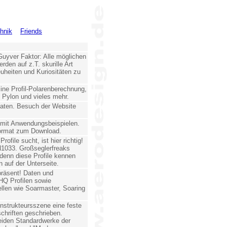
hnik
Friends
uyver Faktor: Alle möglichen
den auf z.T. skurille Art
uheiten und Kuriositäten zu
line Profil-Polarenberechnung,
 Pylon und vieles mehr.
aten. Besuch der Website
 mit Anwendungsbeispielen.
nformat zum Download.
ofile sucht, ist hier richtig!
1033. Großseglerfreaks
, denn diese Profile kennen
 auf der Unterseite.
präsent! Daten und
HQ Profilen sowie
llen wie Soarmaster, Soaring
Konstrukteursszene eine feste
schriften geschrieben.
beiden Standardwerke der