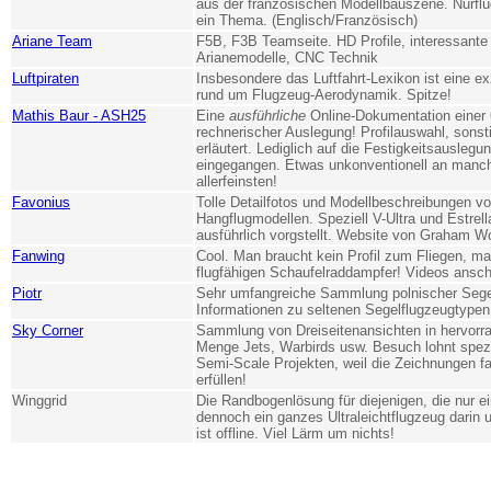
aus der französischen Modellbauszene. Nurflü
ein Thema. (Englisch/Französisch)
Ariane Team
F5B, F3B Teamseite. HD Profile, interessante 
Arianemodelle, CNC Technik
Luftpiraten
Insbesondere das Luftfahrt-Lexikon ist eine ex
rund um Flugzeug-Aerodynamik. Spitze!
Mathis Baur - ASH25
Eine
ausführliche
Online-Dokumentation einer
rechnerischer Auslegung! Profilauswahl, sonst
erläutert. Lediglich auf die Festigkeitsauslegun
eingegangen. Etwas unkonventionell an manche
allerfeinsten!
Favonius
Tolle Detailfotos und Modellbeschreibungen v
Hangflugmodellen. Speziell V-Ultra und Estrel
ausführlich vorgstellt. Website von Graham W
Fanwing
Cool. Man braucht kein Profil zum Fliegen, ma
flugfähigen Schaufelraddampfer! Videos ansch
Piotr
Sehr umfangreiche Sammlung polnischer Sege
Informationen zu seltenen Segelflugzeugtypen
Sky Corner
Sammlung von Dreiseitenansichten in hervorr
Menge Jets, Warbirds usw. Besuch lohnt spezi
Semi-Scale Projekten, weil die Zeichnungen f
erfüllen!
Winggrid
Die Randbogenlösung für diejenigen, die nur e
dennoch ein ganzes Ultraleichtflugzeug darin u
ist offline. Viel Lärm um nichts!