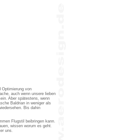
d Optimierung von
 Sache, auch wenn unsere lieben
sein. Aber spätestens, wenn
asche Baldrian in weniger als
wiedersehen. Bis dahin
mmen Flugstil beibringen kann.
 bauen, wissen worum es geht.
er uns.