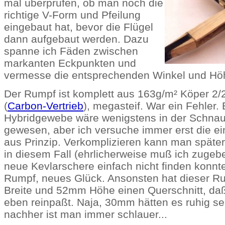
mal überprüfen, ob man noch die
richtige V-Form und Pfeilung
eingebaut hat, bevor die Flügel
dann aufgebaut werden. Dazu
spanne ich Fäden zwischen
markanten Eckpunkten und
vermesse die entsprechenden Winkel und Hö
Der Rumpf ist komplett aus 163g/m² Köper 2
(
Carbon-Vertrieb
), megasteif. War ein Fehler. 
Hybridgewebe wäre wenigstens in der Schnau
gewesen, aber ich versuche immer erst die e
aus Prinzip. Verkomplizieren kann man späte
in diesem Fall (ehrlicherweise muß ich zugeb
neue Kevlarschere einfach nicht finden konnte.
Rumpf, neues Glück. Ansonsten hat dieser 
Breite und 52mm Höhe einen Querschnitt, daß
eben reinpaßt. Naja, 30mm hätten es ruhig se
nachher ist man immer schlauer...