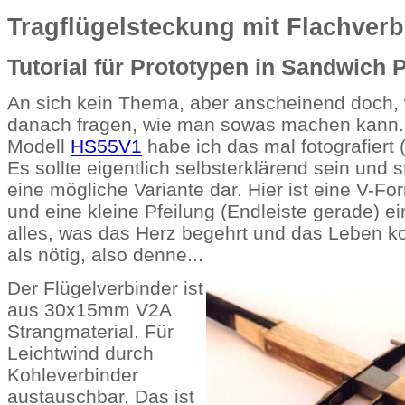
Tragflügelsteckung mit Flachverb
Tutorial für Prototypen in Sandwich 
An sich kein Thema, aber anscheinend doch, w
danach fragen, wie man sowas machen kann
Modell
HS55V1
habe ich das mal fotografiert (
Es sollte eigentlich selbsterklärend sein und st
eine mögliche Variante dar. Hier ist eine V-Fo
und eine kleine Pfeilung (Endleiste gerade) e
alles, was das Herz begehrt und das Leben ko
als nötig, also denne...
Der Flügelverbinder ist
aus 30x15mm V2A
Strangmaterial. Für
Leichtwind durch
Kohleverbinder
austauschbar. Das ist