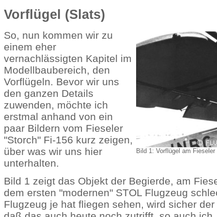
Vorflügel (Slats)
So, nun kommen wir zu
einem eher
vernachlässigten Kapitel im
Modellbaubereich, den
Vorflügeln. Bevor wir uns
den ganzen Details
zuwenden, möchte ich
erstmal anhand von ein
paar Bildern vom Fieseler
"Storch" Fi-156 kurz zeigen,
über was wir uns hier
Bild 1: Vorflügel am Fieseler
unterhalten.
Bild 1 zeigt das Objekt der Begierde, am Fiese
dem ersten "modernen" STOL Flugzeug schle
Flugzeug je hat fliegen sehen, wird sicher der
daß das auch heute noch zutrifft, so auch ich