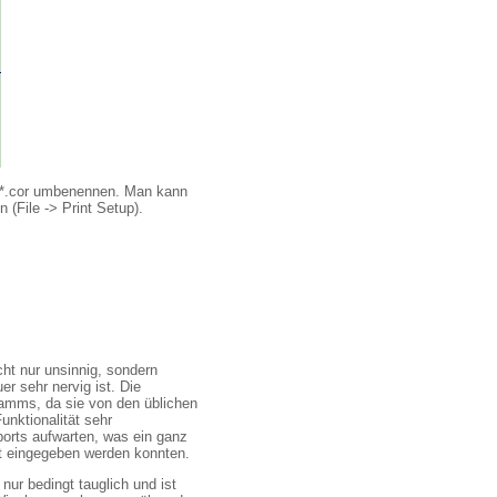
in *.cor umbenennen. Man kann
 (File -> Print Setup).
cht nur unsinnig, sondern
er sehr nervig ist. Die
ramms, da sie von den üblichen
nktionalität sehr
ports aufwarten, was ein ganz
eit eingegeben werden konnten.
ur bedingt tauglich und ist