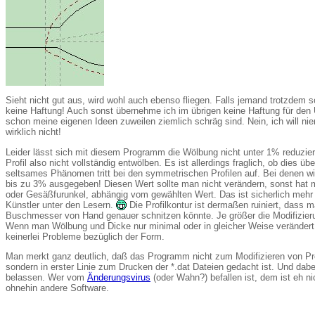
Sieht nicht gut aus, wird wohl auch ebenso fliegen. Falls jemand trotzdem
keine Haftung! Auch sonst übernehme ich im übrigen keine Haftung für den Un
schon meine eigenen Ideen zuweilen ziemlich schräg sind. Nein, ich will n
wirklich nicht!
Leider lässt sich mit diesem Programm die Wölbung nicht unter 1% reduzie
Profil also nicht vollständig entwölben. Es ist allerdings fraglich, ob dies üb
seltsames Phänomen tritt bei den symmetrischen Profilen auf. Bei denen wi
bis zu 3% ausgegeben! Diesen Wert sollte man nicht verändern, sonst hat
oder Gesäßfurunkel, abhängig vom gewählten Wert. Das ist sicherlich mehr ei
Künstler unter den Lesern.
Die Profilkontur ist dermaßen ruiniert, dass m
Buschmesser von Hand genauer schnitzen könnte. Je größer die Modifizierun
Wenn man Wölbung und Dicke nur minimal oder in gleicher Weise verändert (z
keinerlei Probleme bezüglich der Form.
Man merkt ganz deutlich, daß das Programm nicht zum Modifizieren von Pro
sondern in erster Linie zum Drucken der *.dat Dateien gedacht ist. Und dabei
belassen. Wer vom
Änderungsvirus
(oder Wahn?) befallen ist, dem ist eh ni
ohnehin andere Software.