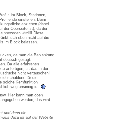
rofils im Block, Stationen,
rofilende einstellen. Beim
nkungsdicke abziehen (dabei
f der Oberseite ist), da der
 einbezogen wird!!! Diese
änkt sich eben nicht auf die
ils im Block belassen.
drucken, da man die Beplankung
uf deutsch gesagt:
en. Da alle erfahrenen
e anfertigen, ist das in der
Ausdrucke nicht vertauschen!
eideschablone für die
ne solche Kernfunktion
hlichtweg unsinnig ist.
e usw. Hier kann man oben
" angegeben werden, das wird
et und dann die
nweis dazu ist auf der Website